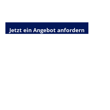
Jetzt ein Angebot anfordern
PHILIPP Heizkostenermittlung GmbH
Kirchgasse 3
01454 Wachau OT Seifersdorf
Telefon: +49 (0) 3528 412020
Telefax: +49 (0) 3528 410725
info@philipp-hke.de
Impressum
Datenschutz